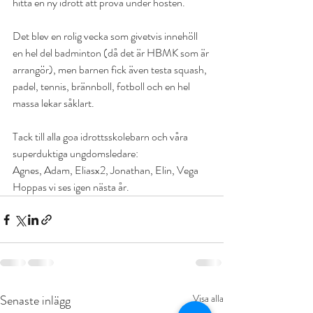
hitta en ny idrott att prova under hösten.
Det blev en rolig vecka som givetvis innehöll 
en hel del badminton (då det är HBMK som är 
arrangör), men barnen fick även testa squash, 
padel, tennis, brännboll, fotboll och en hel 
massa lekar såklart.
Tack till alla goa idrottsskolebarn och våra 
superduktiga ungdomsledare:
Agnes, Adam, Eliasx2, Jonathan, Elin, Vega
Hoppas vi ses igen nästa år. 
Senaste inlägg
Visa alla