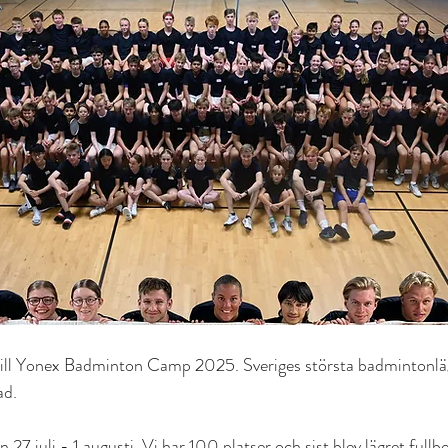
ill Yonex Badminton Camp 2025. Sveriges största badmintonläg
d. 
 27 juli - 1 augusti. Vi har 100 platser och sist blev lägret fullbok