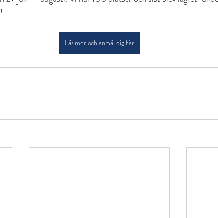
!
Läs mer och anmäl dig här