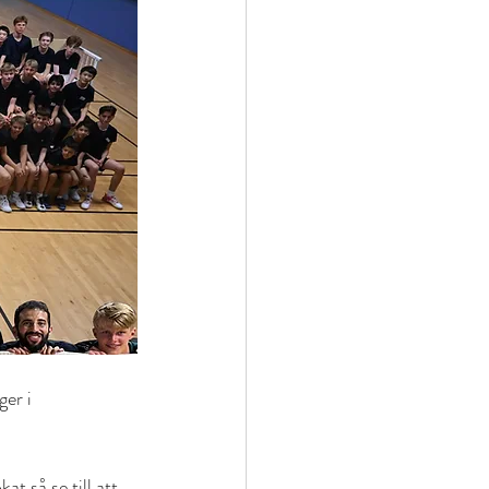
er i 
at så se till att 