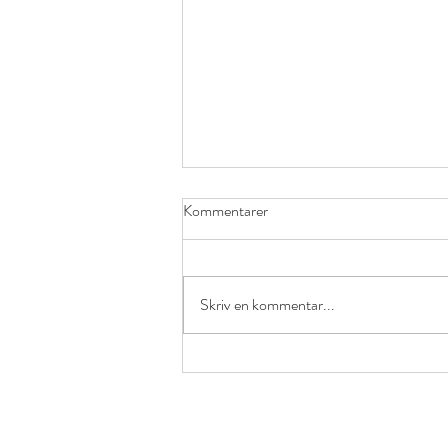
Kommentarer
Skriv en kommentar...
Välkommen på Idrottsskola vecka
33 - prova på olika racketsporter!