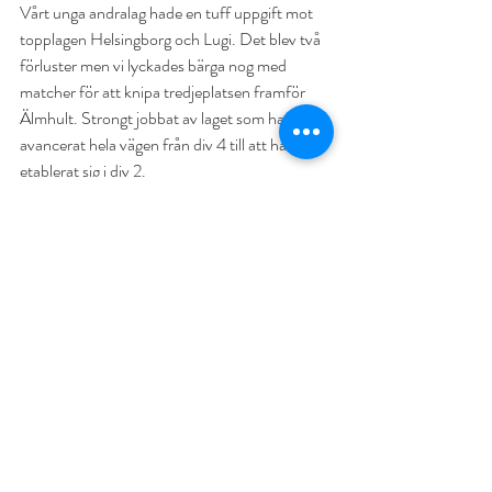
Vårt unga andralag hade en tuff uppgift mot 
topplagen Helsingborg och Lugi. Det blev två 
förluster men vi lyckades bärga nog med 
matcher för att knipa tredjeplatsen framför 
Älmhult. Strongt jobbat av laget som har 
avancerat hela vägen från div 4 till att ha 
etablerat sig i div 2.
Senaste inlägg
Visa alla