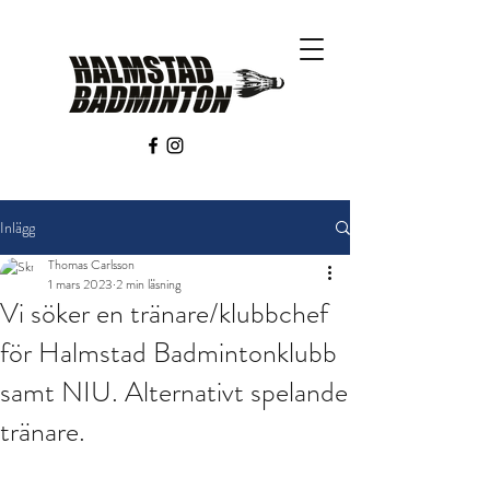
Inlägg
Thomas Carlsson
1 mars 2023
2 min läsning
Vi söker en tränare/klubbchef
för Halmstad Badmintonklubb
samt NIU. Alternativt spelande
tränare.