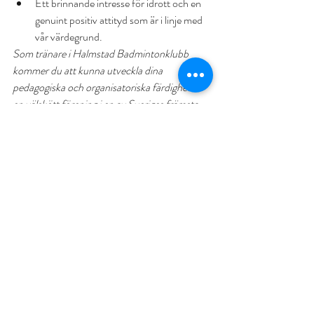
Ett brinnande intresse för idrott och en 
genuint positiv attityd som är i linje med 
vår värdegrund. 
Som tränare i Halmstad Badmintonklubb 
kommer du att kunna utveckla dina 
pedagogiska och organisatoriska färdigheter i 
en välskött förening i en av Sveriges främsta 
idrottsstäder.
Frågor besvaras av ordförande Thomas 
Carlsson: 0709-576159
Ansökan skickas senast 17 mars till:
thca73@gmail.com