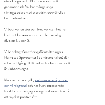
utvecklingsskede. Klubben är inne i ett 
generationsskifte, har många unga 
tävlingsspelare med stort driv, och välfyllda 
badmintonskolor.
Vi bedriver en stor och bred verksamhet från 
knattar till vuxenmotion och har serielag i 
division 1, 2 och 3.
Vi har riktigt fina träningsförutsättningar i 
Halmstad Sportcenter (Söndrumshallen) där 
vi har vi tillgång till 14 badmintonbanor varav 4 
är klubbens egna.
Klubben har en tydlig 
verksamhetsidé, vision 
och värdegrund
 och har även intresserade 
föräldrar som engagerar sig i verksamheten på 
ett mycket positivt sätt.