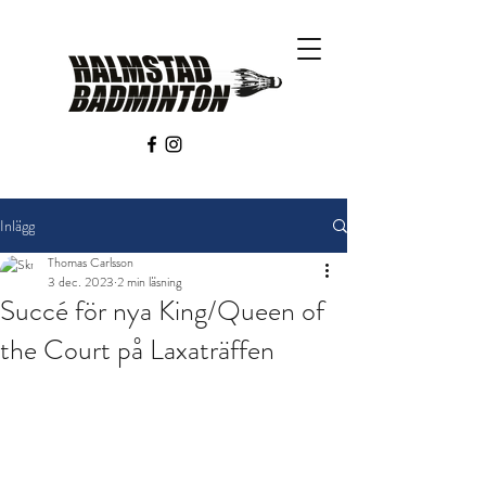
Inlägg
Thomas Carlsson
3 dec. 2023
2 min läsning
Succé för nya King/Queen of
the Court på Laxaträffen