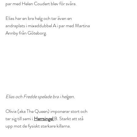
par med Helen Coudert blev för svåra.
Elias har en bra helg och tar även en 
andraplats i mixeddubbel A i par med Martina 
Annby från Göteborg.
Elias och Fredde spelade bra i helgen.
Olivia (aka The Queen) imponerar stort och 
tar sig till semi i 
Herrsingel 
B. Starkt att stå 
upp mot de fysiskt starkare killarna. 