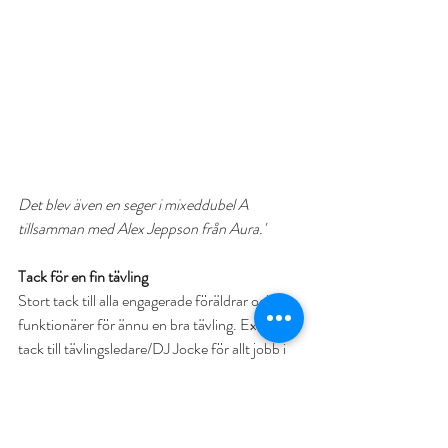
Det blev även en seger i mixeddubel A 
tillsamman med Alex Jeppson från Aura.'
Tack för en fin tävling
Stort tack till alla engagerade föräldrar och 
funktionärer för ännu en bra tävling. Extra 
tack till tävlingsledare/DJ Jocke för allt jobb i 
helgen och till Jesper för idé och fix med 
King/Queen of the Court.
Bra jobbat även i Malmö...