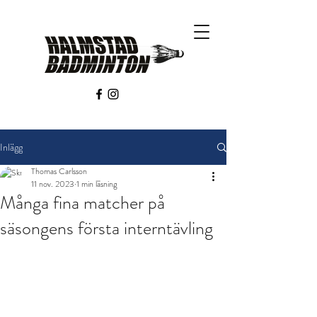
Inlägg
Thomas Carlsson
11 nov. 2023
1 min läsning
Många fina matcher på
säsongens första interntävling