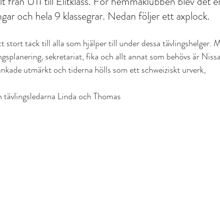
lt från U11 till Elitklass. För hemmaklubben blev det e
gar och hela 9 klassegrar. Nedan följer ett axplock.
 stort tack till alla som hjälper till under dessa tävlingshelger.
ingsplanering, sekretariat, fika och allt annat som behövs är Nissan
unkade utmärkt och tiderna hölls som ett schweiziskt urverk,
ån tävlingsledarna Linda och Thomas