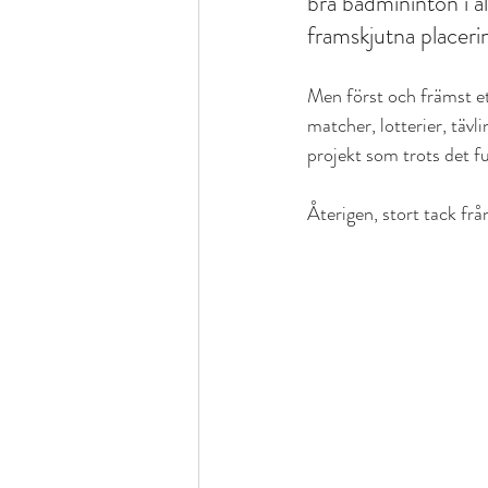
bra badmininton i al
framskjutna placerin
Men först och främst ett
matcher, lotterier, tävl
projekt som trots det f
Återigen, stort tack fr