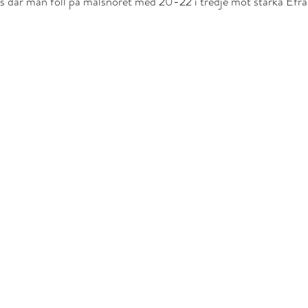
as där man föll på målsnöret med 20-22 i tredje mot starka Efr