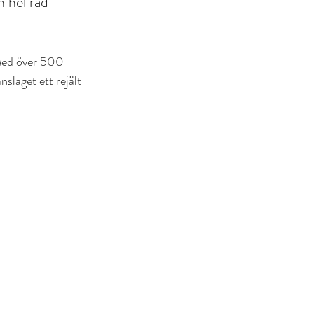
n hel rad 
 Med över 500 
slaget ett rejält 