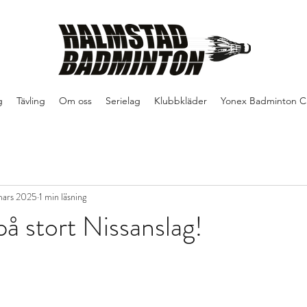
g
Tävling
Om oss
Serielag
Klubbkläder
Yonex Badminton 
mars 2025
1 min läsning
på stort Nissanslag!