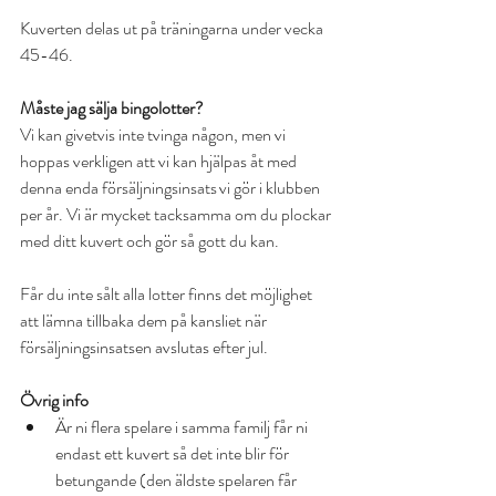
Kuverten delas ut på träningarna under vecka 
45-46. 
Måste jag sälja bingolotter?
Vi kan givetvis inte tvinga någon, men vi 
hoppas verkligen att vi kan hjälpas åt med 
denna enda försäljningsinsats vi gör i klubben 
per år. Vi är mycket tacksamma om du plockar 
med ditt kuvert och gör så gott du kan.  
Får du inte sålt alla lotter finns det möjlighet 
att lämna tillbaka dem på kansliet när 
försäljningsinsatsen avslutas efter jul.  
Övrig info
Är ni flera spelare i samma familj får ni 
endast ett kuvert så det inte blir för 
betungande (den äldste spelaren får 